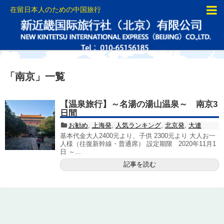
在留日本人のための中国旅行
「
南京
」
一覧
【温泉旅行】～名湯の湯山温泉～ 南京3
日間
お勧め
,
上海発
,
人気ランキング
,
北京発
,
大連
基本代金大人2400元より、子供 2300元より 大人お一
人様（往復新幹線・普通席） 設定期限 2020年11月1
日 ～...
記事を読む