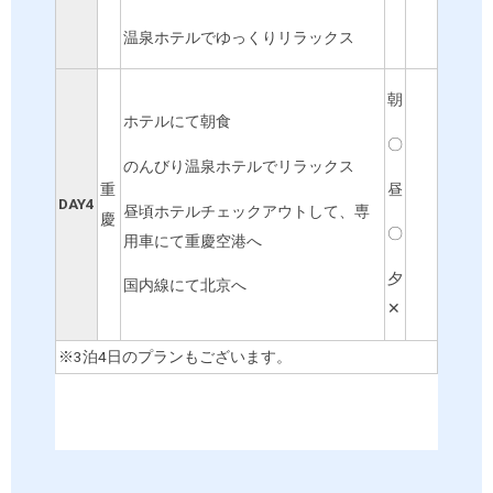
温泉ホテルでゆっくりリラックス
朝
ホテルにて朝食
〇
のんびり温泉ホテルでリラックス
昼
重
DAY4
昼頃ホテルチェックアウトして、専
慶
〇
用車にて重慶空港へ
夕
国内線にて北京へ
✕
※3泊4日のプランもございます。