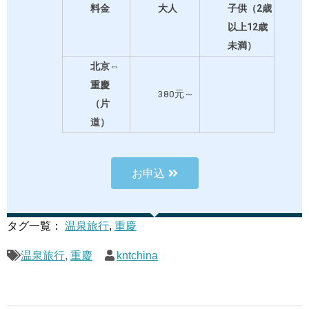
料金
大人
子供（
2
歳
以上
12
歳
未満）
北京⇔
重慶
380元～
（片
道）
お申込
タグ一覧：
温泉旅行
,
重慶
温泉旅行
,
重慶
kntchina