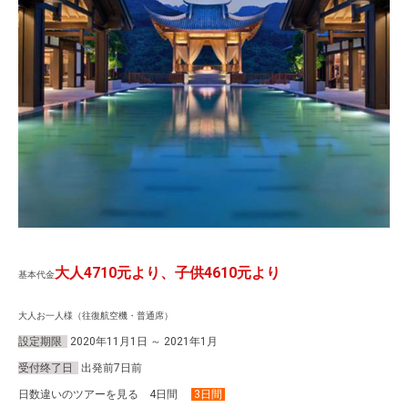
大人4710元より、子供4610元より
基本代金
大人お一人様（往復航空機・普通席）
設定期限
2020年11
月1日 ～ 2021年1月
受付终了日
出発前7日前
日数違いのツアーを見る 4日間
3日間