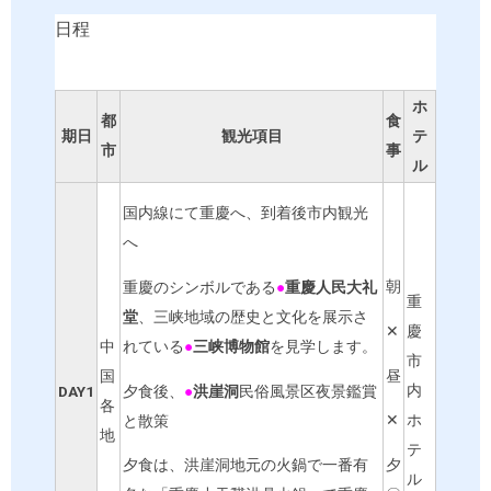
日程
ホ
都
食
期日
観光項目
テ
市
事
ル
国内線にて重慶へ、到着後市内観光
へ
朝
重慶のシンボルである
●
重慶人民大礼
重
堂
、三峡地域の歴史と文化を展示さ
✕
慶
中
れている
●
三峡博物館
を見学します。
市
昼
国
内
夕食後、
●
洪崖洞
民俗風景区夜景鑑賞
DAY1
各
✕
ホ
と散策
地
テ
夕
夕食は、洪崖洞地元の火鍋で一番有
ル