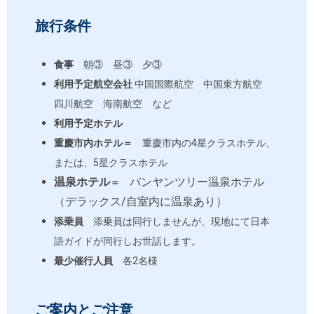
旅行条件
食事
朝③ 昼③ 夕③
利用予定航空会社
中国国際航空 中国東方航空
四川航空 海南航空 など
利用予定ホテル
重慶市内ホテル＝
重慶市内の
4
星
クラスホテル、
または、
5
星クラスホテル
温泉ホテル
バンヤンツリー温泉ホテル
＝
（デラックス/自室内に温泉あり）
添乗員
添乗員は同行しませんが、現地にて日本
語ガイドが
同行しお世話します。
最少催行人員
各
2
名様
ご案内とご注意