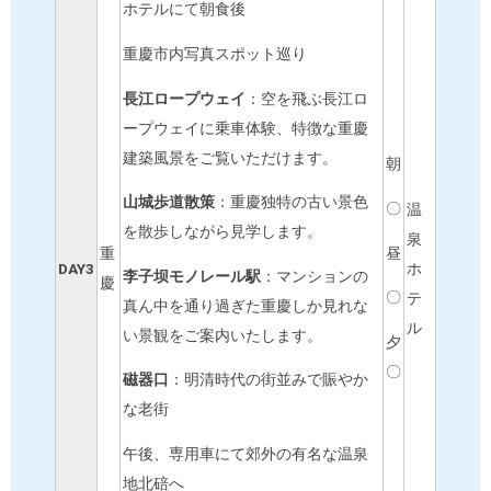
ホテルにて朝食後
重慶市内写真スポット巡り
長江ロープウェイ
：空を飛ぶ長江ロ
ープウェイに乗車体験、特徴な重慶
建築風景をご覧いただけます。
朝
山城歩道散策
：重慶独特の古い景色
〇
温
を散歩しながら見学します。
泉
昼
重
DAY3
ホ
李子
坝
モノレール駅
：マンションの
慶
〇
テ
真ん中を通り過ぎた重慶しか見れな
ル
い景観をご案内いたします。
夕
〇
磁器口
：明清時代の街並みで賑やか
な老街
午後、専用車にて郊外の有名な温泉
地北碚へ