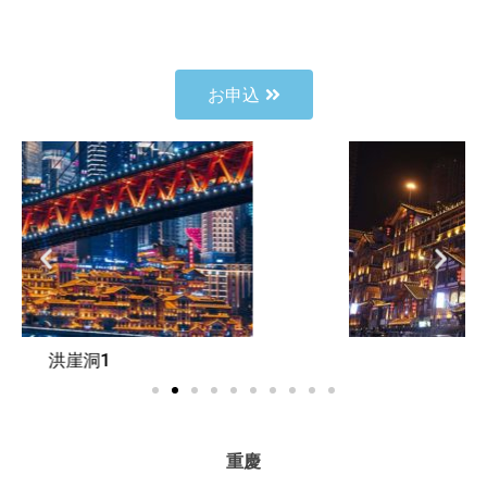
お申込
洪崖洞2
重慶