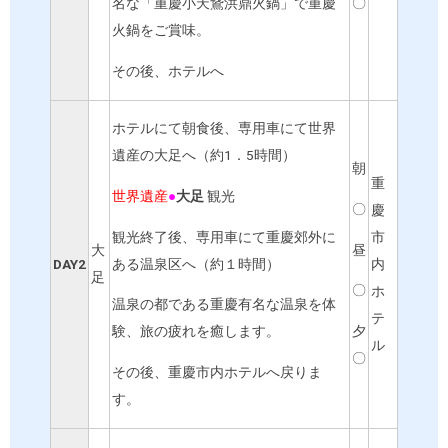
〇
名な「重慶小天鵞洪鼎火鍋」で重慶
火鍋をご賞味。
その後、ホテルへ
ホテルにて朝食後、専用車にて世界
遺産の大足へ（約1．5時間）
朝
重
世界遺産
●
大足
観光
〇
慶
観光終了後、専用車にて重慶郊外に
市
昼
大
ある温泉区へ（約１時間）
DAY2
内
足
〇
ホ
温泉の都である重慶有名な温泉を体
テ
夕
験、旅の疲れを癒します。
ル
〇
その後、重慶市内ホテルへ戻りま
す。