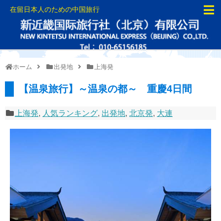
在留日本人のための中国旅行
ホーム
出発地
上海発
【温泉旅行】～温泉の都～ 重慶4日間
上海発
,
人気ランキング
,
出発地
,
北京発
,
大連