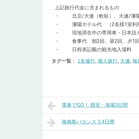
上記旅行代金に含まれるもの
・ 北京/大連（軟臥）、大連/瀋陽
・ 瀋陽ホテル代 （2名様1室利用
・ 現地滞在中の専用車・日本語
・ 食事代 朝2回、昼2回、夕1
・ 日程表記載の観光地入場料
タグ一覧：
1名催行
,
個人旅行
,
大連
,
毎
電車でGO！ 西安・洛陽3日間
海南島バカンス 3.4日間