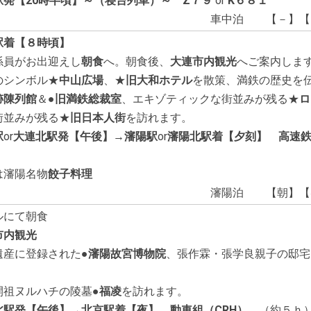
駅発【
20
時半頃】～（寝台列車）～
Z
７９
or
K
６８１
車中泊 【－】【
駅着【
８
時頃】
係員がお出迎えし
朝食
へ。朝食後、
大連市内観光
へご案内しま
のシンボル★
中山広場
、★
旧大和ホテル
を散策、満鉄の歴史を伝
跡陳列館
＆●
旧満鉄総裁室
、エキゾティックな街並みが残る★
ロ
街並みが残る★
旧日本人街
を訪れます。
駅
or
大連北駅発【午後】
→瀋陽
駅
or
瀋陽北駅着【夕刻】 高速
は瀋陽名物
餃子料理
瀋陽泊 【朝】【
ルにて朝食
市内観光
遺産に登録された●
瀋陽故宮博物院
、張作霖・張学良親子の邸宅
、
開祖ヌルハチの陵墓●
福凌
を訪れます。
北駅発【午後】
→
北京駅着【夜】 動車組（
CRH
）
（約５ｈ