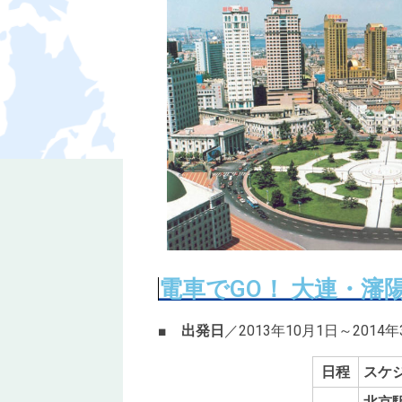
電車でGO！ 大連・瀋
■
出発日
／2013年10月1日～2014
日程
ス