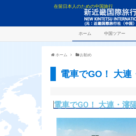
在留日本人のための中国旅行
ホーム
中国ツアー
ホーム
お勧め
電車でGO！ 大連
電車でGO！ 大連・瀋