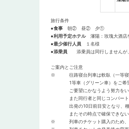
旅行条件
●
食事
朝② 昼② 夕①
●
利用予定ホテル
瀋陽：玫瑰大酒店
●
最少催行人員
１名様
●
添乗員
添乗員は同行しませんが、
ご案内とご注意
※ 往路寝台列車は軟臥（一等寝台
1等車（グリーン車）をご希望の
ご要望にかなうよう努力をいたし
また同行者と同じコンパートメン
出発の10日前目安となり、種別
またその時点で確保できない場合
※ 列車のチケット購入のため、お