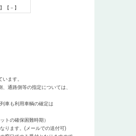
昼】【－】
。
ています。
、通路側等の指定については、
列車も利用車輌の確定は
ケットの確保困難時期）
ります。(メールでの送付可)