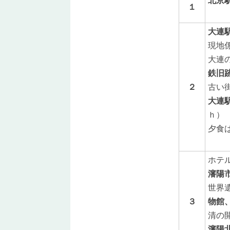
北京
１
大連
現地
大連
鉄旧
２
古い
大連
ｈ）
夕食
ホテ
瀋陽
世界
３
物館
清の
瀋陽