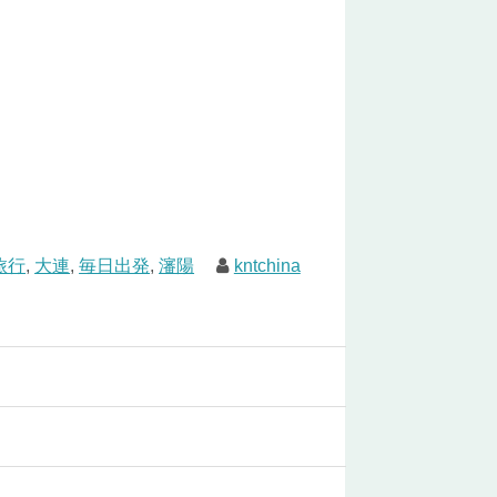
旅行
,
大連
,
毎日出発
,
瀋陽
kntchina