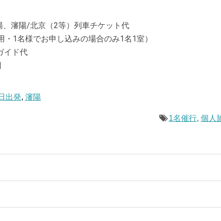
、瀋陽/北京（2等）列車チケット代
・1名様でお申し込みの場合のみ1名1室）
ガイド代
回
日出発
,
瀋陽
1名催行
,
個人