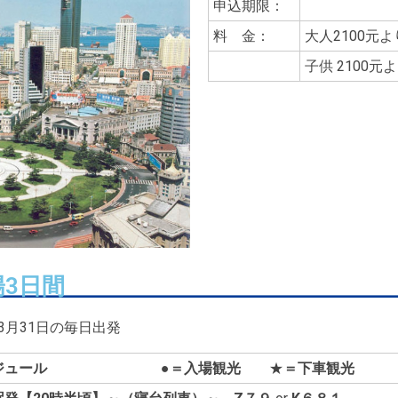
申込期限：
料 金：
大人2100元よ
子供
2100元
陽3日間
年3月31日の毎日出発
ケジュール
●
＝入場観光
★
＝下車観光