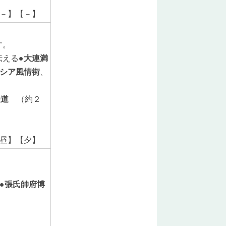
－】【－】
す。
える●
大連満
シア風情街
、
鉄道
（約２
昼】【夕】
●
張氏帥府博
）