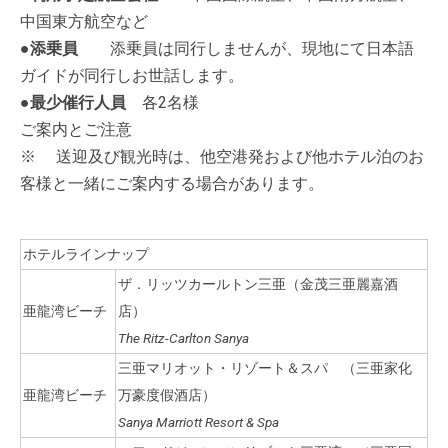
中国東方航空など
●
添乗員
添乗員は同行しませんが、現地にて日本語
ガイドが同行しお世話します。
●最少催行人員
各2名様
ご案内とご注意
※ 送迎及び観光時は、他空港発および他ホテル泊のお
客様と一緒にご案内する場合があります。
ホテルラインナップ
ザ．リッツカールトン三亜（金茂三亜麗嘉酒
亜龍湾ビーチ
店）
The Ritz-Carlton Sanya
三亜マリオット・リゾート＆スパ （三亜家化
亜龍湾ビーチ
万豪度假酒店）
Sanya Marriott Resort & Spa