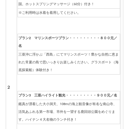
国。ホットスプリングマッサージ（60分）付き！
※ご利用時は水着を着用してください。
プラン2
マリンスポーツプラン・・・・・・・・・８００元／
名
三亜沖に浮かぶ「西島」にてマリンスポーツ！豊かな自然に恵ま
れた常夏の島で思いっきりお楽しみください。グラスボート（海
底探索船）体験付き！
２
プラン3
三亜ハイライト観光・・・・・・・・・９００元／名
鑑真が漂着した大小洞天、108mの海上観音像が有名な南山寺、
活気あふれる第一市場、市外を一望する鹿回頭公園をめぐりま
す。ハイナン４大名物のランチ付き！