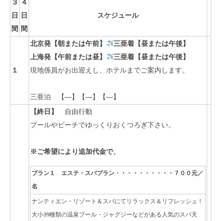
３
４
日
日
スケジュール
間
間
北京発【朝または午前】
三
亜着【昼または午後】
上海
発【
午前または昼
】
三亜着【
昼または午後
】
１
現地係員がお出迎えし、ホテルまでご案内します。
三亜泊 【―】【―】【―】
【終日】
自由行動
プールやビーチでゆっくりおくつろぎ下さい。
※ご希望により追加代金で、
プラン１
エステ・スパプラン・・・・・・・・・・７００元／
名
ナンティエン・リゾート＆スパにてリラックス＆リフレッシュ！
大小39種類の温泉プール・ジャグジーなどがある人気のスパ天