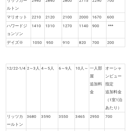
リッツカー
2940
2840
2800
2715
2290
700
ルトン
マリオット
2210
2120
2100
2000
1670
600
ハワードジ
1410
1310
1270
1140
900
***
ョンソン
デイズ※
1050
950
910
820
700
200
12/22-1/4
2～3人
4～5人
6～9人
10人～
一人部
オーシャ
屋
ンビュー
追加料
指定
金
追加料金
（1室1泊
あたり）
リッツカ
3680
3590
3550
3465
2950
700
ールトン