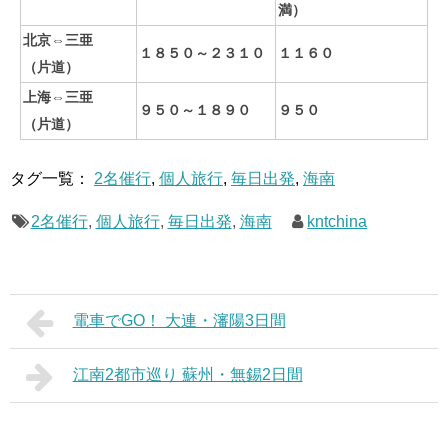
満）
北京⇔
三亜
１８５０～２３１０
１１６０
（片道）
上海⇔
三亜
９５０～１８９０
９５０
（片道）
タグ一覧：
2名催行
,
個人旅行
,
毎日出発
,
海南
2名催行
,
個人旅行
,
毎日出発
,
海南
kntchina
電車でGO！ 大連・瀋陽3日間
江南2都市巡り 蘇州・無錫2日間