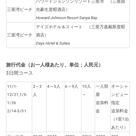
ハワードジョンソンリゾート三亜湾
（三亜国
三亜湾ビーチ
光豪生度暇酒店）
Howard
Johnson Resort Sanya Bay
デイズホテル＆スィート （三亜万嘉戴斯度暇
三亜湾ビーチ
酒店）
Days Hotel & Suites
旅行代金
（お一人様あたり、単位；人民元）
3日間コース
11/1-
2～3
4～5人
6～9人
10人
一人部
オーシャ
12/21,1/5-
人
～
屋
ンビュー
1/26
追加料
指定
2/14-3/31
金
追加料金
（1室1泊
あたり）