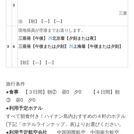
3
三亜
泊 【朝】【―】【―】
現地係員が空港までお送りします。
三亜発【午後】
北京着【夕刻または夜】
3
4
三亜発【午後または夕刻】
上海着【午後
または夕刻
】
【朝】【―】【―】
旅行条件
●
食事
【３日間】朝② 昼0 夕0 【４日間】朝
③ 昼0 夕0
●
利用予定ホテル
すべて朝食付き！ハイナン島内おすすめの４軒のホテル
(下記「ホテルラインナップ」表)よりお選びください。
●
利用予定航空会社
中国国際航空、中国南方航空、