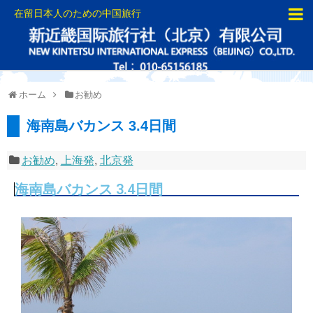
在留日本人のための中国旅行
ホーム
お勧め
海南島バカンス 3.4日間
お勧め
,
上海発
,
北京発
海南島バカンス 3.4日間