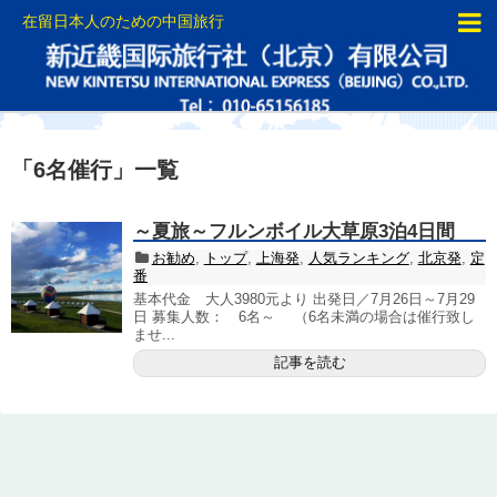
在留日本人のための中国旅行
「
6名催行
」
一覧
～夏旅～フルンボイル大草原3泊4日間
お勧め
,
トップ
,
上海発
,
人気ランキング
,
北京発
,
定
番
基本代金 大人3980元より 出発日／7月26日～7月29
日 募集人数： 6名～ （6名未満の場合は催行致し
ませ...
記事を読む