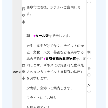
〇
西寧市に着後、ホテルへご案内しま
西
す。
寧
市
朝、
●
タール寺
を見学します。
医学・薬学だけでなく、チベットの歴
史・文化・天文・芸術なども展示する
朝
総合博物館
●
青海省蔵医薬博物館
をご案
〇
西
内します。ギネスに収録された世界最
昼
DAY3
寧
大のタンカ（チベット族特有の絵画）
〇
市
を見学します。
夕
夕食後、空港へご案内します。
〇
フライトにてお帰り
お疲れ様です！