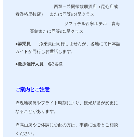
西寧＝希爾頓歓朋酒店（昆仑店或
者香格里拉店）
または同等の
4星クラス
ソフィテル西寧ホテル 青海
賓館または同等の
5星クラス
●
添乗員
添乗員は同行しませんが、各地にて日本語
ガイドが同行しお世話します。
●
最少催行人員
各
2名様
ご案内とご注意
※現地状況やフライト時刻により、観光順番が変更に
なることがあります。
※高山病やご体調に心配の方は、事前に医者とご相談
ください。