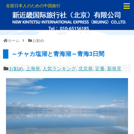
在留日本人のための中国旅行
ホーム
お勧め
～チャカ塩湖と青海湖～青海3日間
お勧め
,
上海発
,
人気ランキング
,
北京発
,
定番
,
新発見