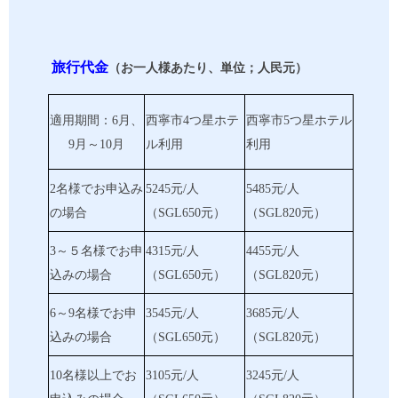
旅行代金
（お一人様あたり、単位；人民元）
適用期間：
6月
、
西寧市
4つ星ホテ
西寧市
5つ星ホテル
9
月～
10
月
ル利用
利用
2名様でお申込み
5245元/人
5485元/人
の場合
（SGL650元）
（SGL820元）
3～５名様でお申
4315元/人
4455元/人
込みの場合
（SGL650元）
（SGL820元）
6～9名様でお申
3545元/人
3685元/人
込みの場合
（SGL650元）
（SGL820元）
10名様以上でお
3105元/人
3245元/人