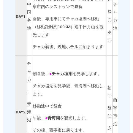
×
中
チ
寧市内のレストランで昼食
国
ャ
昼
DAY1
食後、専用車にてチャカ塩湖へ移動
各
カ
〇
（移動距離約300KM）途中日月山を観
地
泊
夕
光します
〇
チャカ着後、現地ホテルに泊まります
チ
ャ
朝食後、
●
チャカ塩湖
を見学します。
カ
チャカ塩湖を見学後、青海湖へ移動し
朝
↓
ます。
〇
西
青
移動途中で昼食
寧
昼
海
DAY2
市
〇
午後、
●
青海湖
を観光します。
湖
泊
夕
その後、西寧市に戻ります。
↓