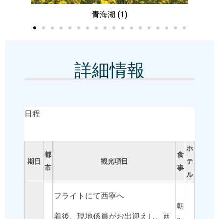
青海湖 (2)
詳細情報
日程
ホ
都
食
期日
観光項目
テ
市
事
ル
フライトにて西寧へ
朝
着後、現地係員がお出迎えし、
西