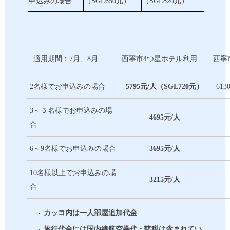
申込みの場合
（SGL650元）
（SGL820元）
適用期間：
7月、8月
西寧市
4つ星ホテル利用
西寧
2名様でお申込みの場合
5795元/人（SGL720元）
61
3～５名様でお申込みの場
4695元/人
合
6～9名様でお申込みの場合
3695元/人
10名様以上でお申込みの場
3215元/人
合
·
カッコ内は一人部屋追加代金
·
旅行代金には国内線航空券代・諸税は含まれてい