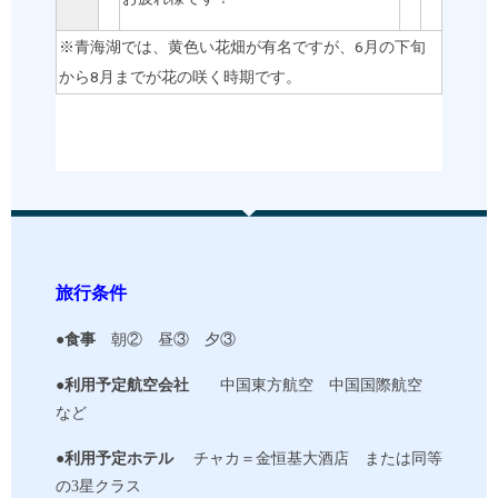
※青海湖では、黄色い花畑が有名ですが、6月の下旬
から8月までが花の咲く時期です。
旅行条件
●
食事
朝
② 昼③ 夕③
●
利用予定航空会社
中国東方航空 中国国際航空
など
●
利用予定ホテル
チャカ＝金恒基大酒店
または同等
の
3星クラス