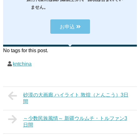
ません。
お申込
No tags for this post.
kntchina
砂漠の大画廊 ハイライト 敦煌（とんこう）3日
間
～少数民族風情～ 新疆ウルムチ・トルファン3
日間