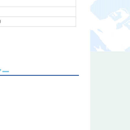
り
り
アー