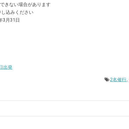
できない場合があります
申し込みください
年3月31日
日出発
2名催行
,