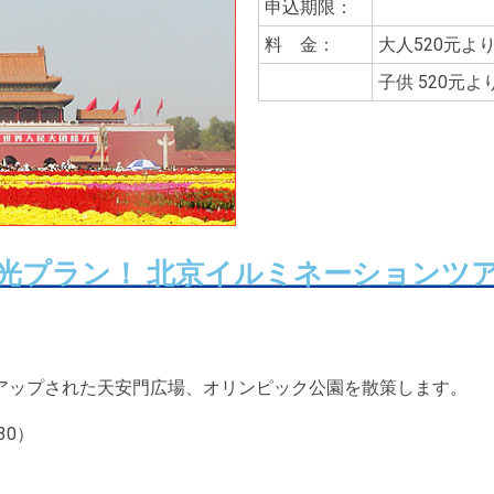
申込期限：
料 金：
大人520元よ
子供
520元よ
光プラン！ 北京イルミネーションツ
アップされた天安門広場、オリンピック公園を散策します。
30）