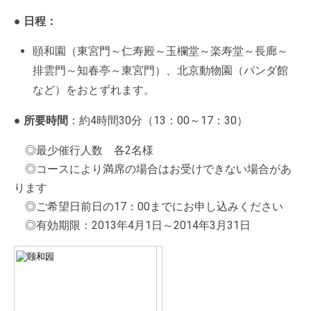
● 日程：
頤和園（東宮門～仁寿殿～玉欄堂～楽寿堂～長廊～
排雲門～知春亭～東宮門）、北京動物園（パンダ館
など）をおとずれます。
● 所要時間
：約4時間30分（13：00～17：30）
◎最少催行人数 各2名様
◎コースにより満席の場合はお受けできない場合があ
ります
◎ご希望日前日の17：00までにお申し込みください
◎有効期限：2013年4月1日～2014年3月31日