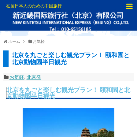
在留日本人のための中国旅行
ホーム
お気軽
北京を丸ごと楽しむ観光プラン！ 頤和園と
北京動物園半日観光
お気軽
,
北京発
北京を丸ごと楽しむ観光プラン！ 頤和園と北
京動物園半日観光