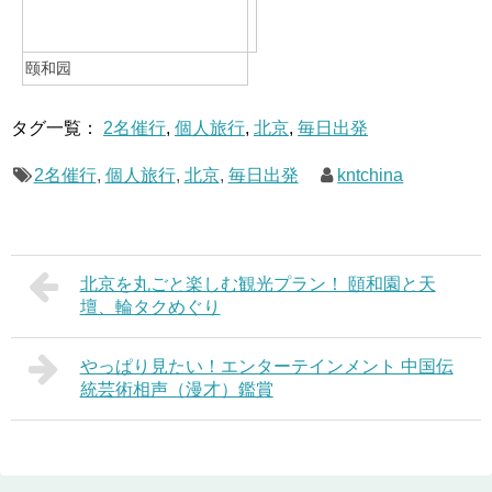
颐和园
タグ一覧：
2名催行
,
個人旅行
,
北京
,
毎日出発
2名催行
,
個人旅行
,
北京
,
毎日出発
kntchina
北京を丸ごと楽しむ観光プラン！ 頤和園と天
壇、輪タクめぐり
やっぱり見たい！エンターテインメント 中国伝
統芸術相声（漫才）鑑賞