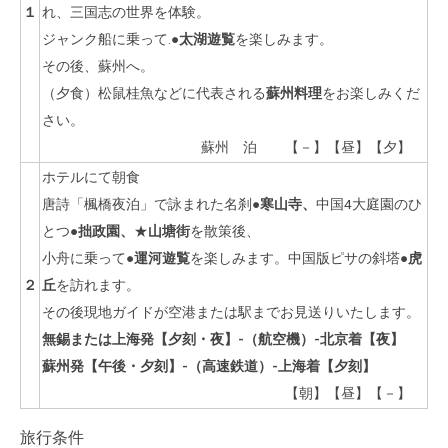
１
れ、三国志の世界を体験。
ジャンク船に乗って.●
太湖遊覧
を楽しみます。
その後、蘇州へ。
（夕食）松鼠桂魚などに代表される
蘇州料理
をお楽しみくだ
さい。
蘇州 泊 【－】【昼】【夕】
ホテルにて朝食
唐詩「楓橋夜泊」で詠まれた名刹●
寒山寺、
中国4大庭園のひ
とつ●
拙政園、
★
山塘街
を散策後、
小舟に乗って●
運河遊覧
を楽しみます。中国版ピサの斜塔●
虎
２
丘
を訪れます。
その後現地ガイドが空港または駅までお見送りいたします。
無錫または上海発【夕刻・夜】-（航空機）-北京着【夜】
蘇州発【午後・夕刻】-（高速鉄道）-上海着【夕刻】
【朝】【昼】【－】
旅行条件