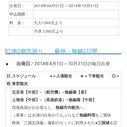
出発日：
2014年04月01日 ～2014年10月31日
申込期限：
料 金：
大人1260元より
子供
1260元より
江南2都市巡り 蘇州・無錫2日間
■
出発日
／2014年4月1日～10月31日の毎日出発
日
スケジュール
●
＝入場観光
★
＝下車観光
◎
＝
程
車窓観光
北京発【午前】
–
（航空機）
–
無錫着【昼】
上海発【午前】
–
（高速鉄道）
–
無錫着【午前】
現地係員がお出迎えし、
無錫市内観光
へ。
（昼食）は太湖の白魚のてんぷらなど
無錫料理
をご賞味
映画「三国志演義」撮影のセットに利用された●
三国城
を訪