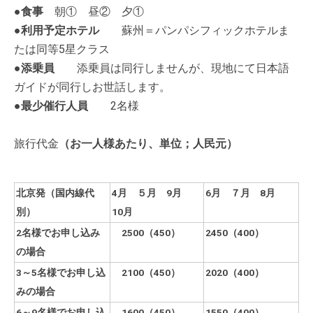
●
食事
朝① 昼② 夕①
●
利用予定ホテル
蘇州＝パンパシフィックホテルま
たは同等5星クラス
●
添乗員
添乗員は同行しませんが、現地にて日本語
ガイドが同行しお世話します。
●
最少催行人員
2名様
旅行代金
（お一人様あたり、単位；人民元）
北京発（
国内線
代
4
月 ５月 9月
6
月 ７月 8月
別
）
10月
2
名様でお申し込み
2500（450）
2450
（400）
の場合
3
～5名様でお申し込
2100（450）
2020
（400）
みの場合
6
～9名様でお申し込
1600（450）
1550
（400）