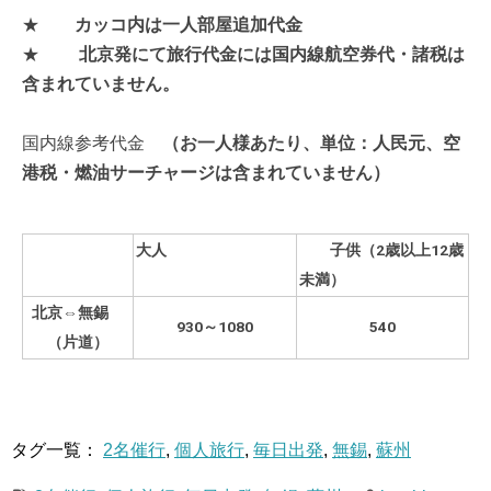
★
カッコ内は一人部屋追加代金
★
北京発にて
旅行代金には国内線航空券代・諸税は
含まれていません。
国内線参考代金
（お一人様あたり、単位：人民元、空
港税・燃油サーチャージは含まれていません）
大人
子供（2歳以上12歳
未満）
北京⇔無錫
930
～1080
540
（片道）
タグ一覧：
2名催行
,
個人旅行
,
毎日出発
,
無錫
,
蘇州