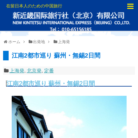
在留日本人のための中国旅行
ホーム
出発地
上海発
江南2都市巡り 蘇州・無錫2日間
上海発
,
北京発
,
定番
江南2都市巡り 蘇州・無錫2日間