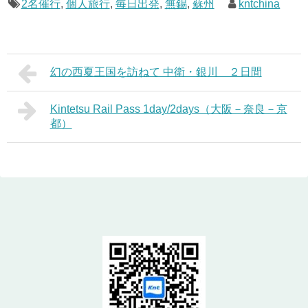
2名催行
,
個人旅行
,
毎日出発
,
無錫
,
蘇州
kntchina
幻の西夏王国を訪ねて 中衛・銀川 ２日間
Kintetsu Rail Pass 1day/2days（大阪－奈良－京
都）